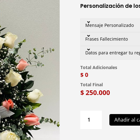
Personalización de lo
Mensaje Personalizado
Frases Fallecimiento
Datos para entregar tu re
Total Adicionales
$ 0
Total Final
$
250.000
C12
Añadir al c
Arreglo
Floral
de