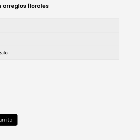
s arreglos florales
galo
arrito