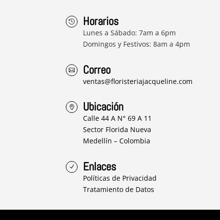
Horarios

Lunes a Sábado: 7am a 6pm
Domingos y Festivos: 8am a 4pm
Correo

ventas@floristeriajacqueline.com
Ubicación

Calle 44 A N° 69 A 11
Sector Florida Nueva
Medellín – Colombia
Enlaces
N
Políticas de Privacidad
Tratamiento de Datos