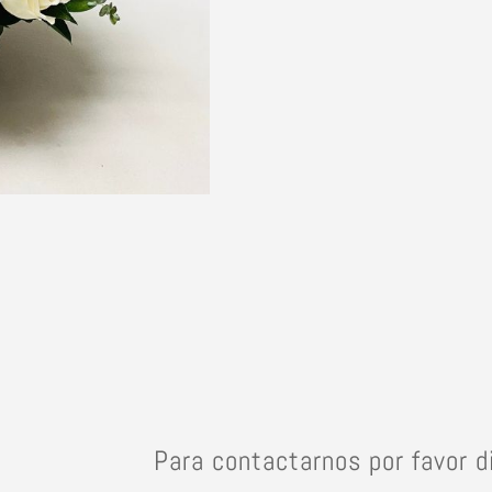
Condolencias
cantidad
Para contactarnos por favor d