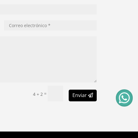
=
4 + 2

Enviar