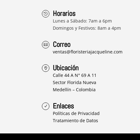
Horarios

Lunes a Sábado: 7am a 6pm
Domingos y Festivos: 8am a 4pm
Correo

ventas@floristeriajacqueline.com
Ubicación

Calle 44 A N° 69 A 11
Sector Florida Nueva
Medellín – Colombia
Enlaces
N
Políticas de Privacidad
Tratamiento de Datos