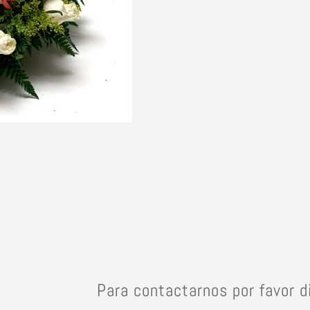
Condolencias
cantidad
Para contactarnos por favor d