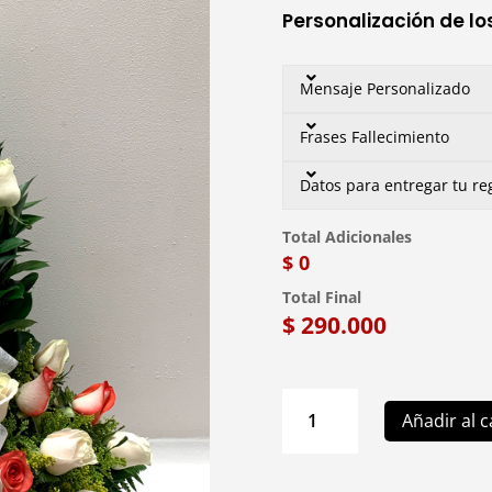
Personalización de lo
Mensaje Personalizado
Frases Fallecimiento
Datos para entregar tu re
Total Adicionales
$ 0
Total Final
$
290.000
C14
Añadir al c
Arreglo
Floral
de