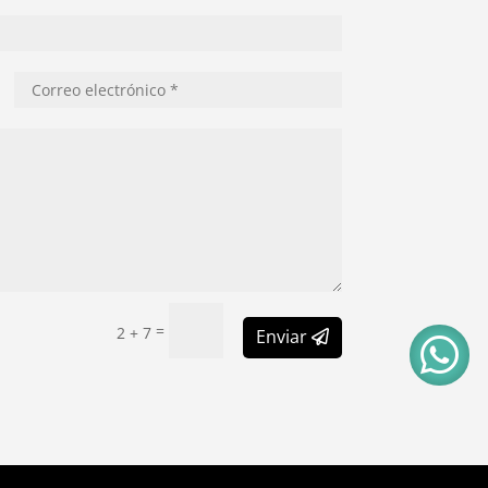
=
2 + 7
Enviar
