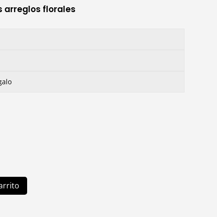
s arreglos florales
galo
arrito