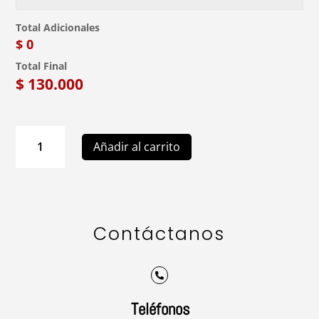
Total Adicionales
$ 0
Total Final
$
130.000
FC01
Añadir al carrito
Arreglo
Floral
de
Cumpleaños
cantidad
Contáctanos

Teléfonos