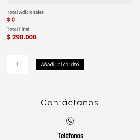
Total Adicionales
$ 0
Total Final
$
290.000
FC31
Añadir al carrito
Arreglo
Floral
de
Cumpleaños
cantidad
Contáctanos

Teléfonos