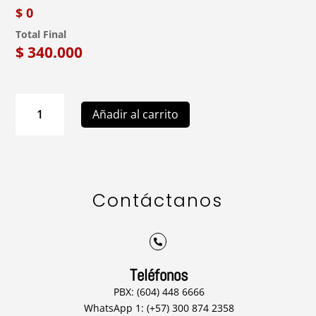
$ 0
Total Final
$
340.000
L10
Añadir al carrito
Arreglo
Floral
Luxury
cantidad
Contáctanos

Teléfonos
PBX: (604) 448 6666
WhatsApp 1: (+57) 300 874 2358