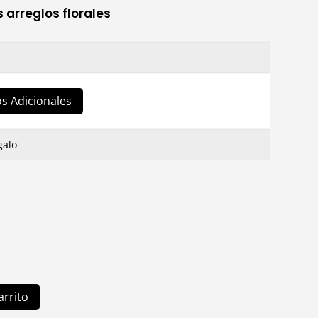
s arreglos florales
s Adicionales
galo
arrito