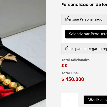
Personalización de lo
Mensaje Personalizado
Seleccionar Producto
Datos para entregar tu re
Total Adicionales
$ 0
Total Final
$
450.000
L13
Añadir al c
Arreglo
Floral