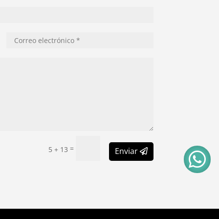
=
5 + 13
Enviar
