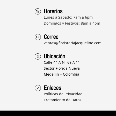
Horarios

Lunes a Sábado: 7am a 6pm
Domingos y Festivos: 8am a 4pm
Correo

ventas@floristeriajacqueline.com
Ubicación

Calle 44 A N° 69 A 11
Sector Florida Nueva
Medellín – Colombia
Enlaces
N
Políticas de Privacidad
Tratamiento de Datos