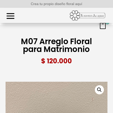
Crea tu propio diseño floral aquí
0
M07 Arreglo Floral
para Matrimonio
$
120.000