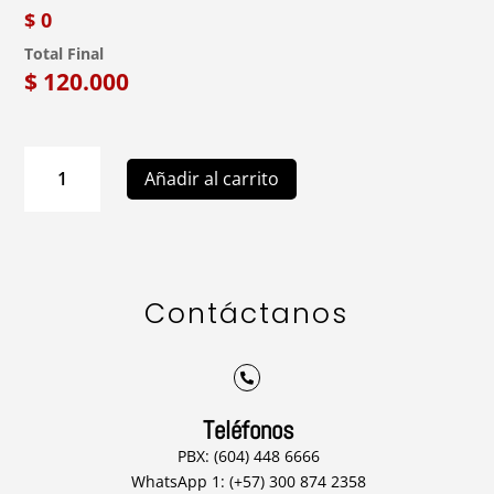
$ 0
Total Final
$
120.000
M07
Añadir al carrito
Arreglo
Floral
para
Matrimonio
cantidad
Contáctanos

Teléfonos
PBX: (604) 448 6666
WhatsApp 1: (+57) 300 874 2358