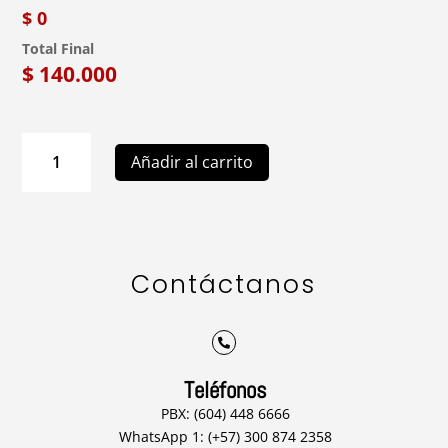
$ 0
Total Final
$
140.000
O03
Añadir al carrito
Arreglo
Floral
Otra
Ocasión
cantidad
Contáctanos

Teléfonos
PBX: (604) 448 6666
WhatsApp 1: (+57) 300 874 2358